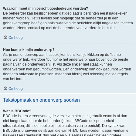
Waarom moet mijn bericht goedgekeurd worden?
De beheerder kan beslist hebben dat geplaatste berichten eerst nagekeken
moeten worden. Het is tevens ook mogelijk dat de beheerder je in een
gebruikersgroep heeft geplaatst waarvan de berichten altijd nagelezen moeten
worden. Neem contact op met de beheerder voor verdere informatie.
Omhoog
Hoe bump ik mijn onderwerp?
Als je een onderwerp aan het bekijken bent, kan je klikken op de "bump
onderwerp" link. Hierdoor "bump" je het onderwerp naar boven op de eerste
pagina van de onderwerpenlijst. Als deze link er niet staat, kunnen
onderwerpen niet gebumpt worden. Een onderwerp kan ook gebumpt worden
door een antwoord te plaatsen, maar hou hierbij wel rekening met de regels
van het forum.
Omhoog
Tekstopmaak en onderwerp soorten
Wat is BBCode?
BBCode is een vereenvoudigde versie van html, het gebruik ervan is al dan
niet toegestaan door de beheerder (je kunt BBCode ook per bericht
uitschakelen, dit is een optie bij het plaatsen van je bericht). De syntax van
BBCode is ongeveer gelijk aan die van HTML, tags worden tussen vierkante
haakjes [ en ] geplaatst, dus niet < en >. Daarnaast geeft het een grotere