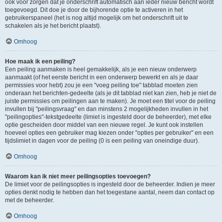
ook voor zorgen dat je onderschrift automatisch aan ieder nieuw bericht wordt
toegevoegd. Dit doe je door de bijhorende optie te activeren in het
gebruikerspaneel (het is nog altijd mogelijk om het onderschrift uit te
schakelen als je het bericht plaatst).
Omhoog
Hoe maak ik een peiling?
Een peiling aanmaken is heel gemakkelijk, als je een nieuw onderwerp
aanmaakt (of het eerste bericht in een onderwerp bewerkt en als je daar
permissies voor hebt) zou je een "voeg peiling toe" tabblad moeten zien
onderaan het berichten-gedeelte (als je dit tabblad niet kan zien, heb je niet de
juiste permissies om peilingen aan te maken). Je moet een titel voor de peiling
invullen bij "peilingsvraag" en dan minstens 2 mogelijkheden invullen in het
"peilingopties"-tekstgedeelte (limiet is ingesteld door de beheerder), met elke
optie gescheiden door middel van een nieuwe regel. Je kunt ook instellen
hoeveel opties een gebruiker mag kiezen onder "opties per gebruiker" en een
tijdslimiet in dagen voor de peiling (0 is een peiling van oneindige duur).
Omhoog
Waarom kan ik niet meer peilingsopties toevoegen?
De limiet voor de peilingsopties is ingesteld door de beheerder. Indien je meer
opties denkt nodig te hebben dan het toegestane aantal, neem dan contact op
met de beheerder.
Omhoog