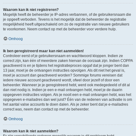
Waarom kan ik niet registreren?
Mogelijk heeft de beheerder je IP-adres verbannen, of de gebruikersnaam die
je opgeeft verboden. Tevens is het mogelijk dat de beheerder de registratie
mogelijkheid heeft uitgeschakeld om zo de registratie van nieuwe gebruikers
te voorkomen. Neem contact op met de beheerder voor verdere hulp.
Omhoog
Ik ben geregistreerd maar kan niet aanmelden!
Controleer eerst of je gebruikersnaam en wachtwoord kloppen. Indien ze
correct zijn, kan één of meerdere zaken hiervan de oorzaak zijn. Indien COPPA
geactiveerd is en je tijdens het registratieproces opgaf dat je jonger bent dan
13 jaar, moet je de ontvangen instructies opvolgen. Als dit niet het geval is,
moet je account dan geactiveerd worden? Sommige forums vereisen dat
iedere nieuwe account geactiveerd wordt, ofwel door jezelf of door een
beheerder. Wanneer je je geregistreerd hebt, werd ook medegedeeld of dit al
dan niet nodig is. Indien je een e-mail ontvangen hebt, moet je de daarin
opgegeven instructies volgen. Als je nooit een e-mail ontvangen hebt, was het
opgegeven e-mailadres dan wel juist? Één van de redenen van activatie is om
het aantal valse accounts te doen dalen. Als je zeker bent dat je e-mailadres
correct was, neem dan contact op met de beheerder.
Omhoog
Waarom kan ik niet aanmelden?
Er zijn verschillende redenen mogelijk waarom je dit probleem hebt.