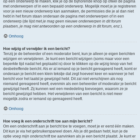
op een onderwerp te maken, klik je op de bijhorende knop op ofwel de pagina
met onderwerpen of in een bepaald onderwerp. Mogelijk moet je je registreren
voor je een nieuw onderwerp kan aanmaken, de permissies die je al dan niet
hebt in het forum staan onderaan de pagina met onderwerpen of in een
onderwerp (de lijst met
je mag geen nieuwe onderwerpen in dit forum
plaatsen, je mag niet antwoorden op een onderwerp in dit forum, enz.
).
Omhoog
Hoe wijzig of verwijder ik een bericht?
Tenzij je de beheerder of een moderator bent, kun je alleen je eigen berichten
wijzigen en verwijderen. Je kunt een bericht wijzigen (soms maar voor een
beperkte tijd nadat het geplaatst is) door te klikken op de
wijzig
knop van het
desbetreffende bericht. Als er al iemand op je bericht gereageerd heeft, komt er
onderaan je bericht een klein tekstje dat zegt hoeveel keer en wanneer je het
bericht voor het laatst je gewijzigd hebt. Dit zal niet verschijnen als nog
niemand gereageerd heeft, evenmin als een beheerder of moderator je bericht
gewijzigd heeft. Zij kunnen wel een mededeling toevoegen, waarom ze je
bericht gewijzigd hebben. Het verwijderen van een bericht is niet meer
mogelijk zodra er iemand op gereageerd heeft.
Omhoog
Hoe voeg ik een onderschrift toe aan mijn bericht?
Om een onderschrift aan je bericht toe te voegen, moet je er eerst één maken.
Dit kun je via het gebruikerspaneel doen. Als je dit gedaan hebt, kun je de
optie
voeg mijn onderschrift toe
aanvinken als je een bericht plaatst. Je kunt er