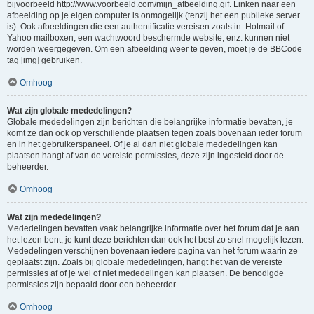
bijvoorbeeld http://www.voorbeeld.com/mijn_afbeelding.gif. Linken naar een
afbeelding op je eigen computer is onmogelijk (tenzij het een publieke server
is). Ook afbeeldingen die een authentificatie vereisen zoals in: Hotmail of
Yahoo mailboxen, een wachtwoord beschermde website, enz. kunnen niet
worden weergegeven. Om een afbeelding weer te geven, moet je de BBCode
tag [img] gebruiken.
Omhoog
Wat zijn globale mededelingen?
Globale mededelingen zijn berichten die belangrijke informatie bevatten, je
komt ze dan ook op verschillende plaatsen tegen zoals bovenaan ieder forum
en in het gebruikerspaneel. Of je al dan niet globale mededelingen kan
plaatsen hangt af van de vereiste permissies, deze zijn ingesteld door de
beheerder.
Omhoog
Wat zijn mededelingen?
Mededelingen bevatten vaak belangrijke informatie over het forum dat je aan
het lezen bent, je kunt deze berichten dan ook het best zo snel mogelijk lezen.
Mededelingen verschijnen bovenaan iedere pagina van het forum waarin ze
geplaatst zijn. Zoals bij globale mededelingen, hangt het van de vereiste
permissies af of je wel of niet mededelingen kan plaatsen. De benodigde
permissies zijn bepaald door een beheerder.
Omhoog