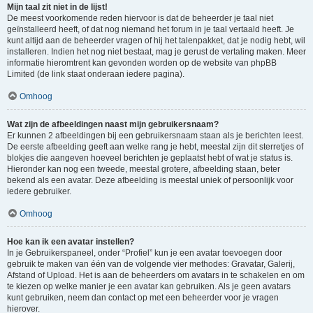
Mijn taal zit niet in de lijst!
De meest voorkomende reden hiervoor is dat de beheerder je taal niet
geïnstalleerd heeft, of dat nog niemand het forum in je taal vertaald heeft. Je
kunt altijd aan de beheerder vragen of hij het talenpakket, dat je nodig hebt, wil
installeren. Indien het nog niet bestaat, mag je gerust de vertaling maken. Meer
informatie hieromtrent kan gevonden worden op de website van phpBB
Limited (de link staat onderaan iedere pagina).
Omhoog
Wat zijn de afbeeldingen naast mijn gebruikersnaam?
Er kunnen 2 afbeeldingen bij een gebruikersnaam staan als je berichten leest.
De eerste afbeelding geeft aan welke rang je hebt, meestal zijn dit sterretjes of
blokjes die aangeven hoeveel berichten je geplaatst hebt of wat je status is.
Hieronder kan nog een tweede, meestal grotere, afbeelding staan, beter
bekend als een avatar. Deze afbeelding is meestal uniek of persoonlijk voor
iedere gebruiker.
Omhoog
Hoe kan ik een avatar instellen?
In je Gebruikerspaneel, onder “Profiel” kun je een avatar toevoegen door
gebruik te maken van één van de volgende vier methodes: Gravatar, Galerij,
Afstand of Upload. Het is aan de beheerders om avatars in te schakelen en om
te kiezen op welke manier je een avatar kan gebruiken. Als je geen avatars
kunt gebruiken, neem dan contact op met een beheerder voor je vragen
hierover.