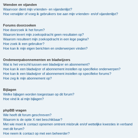
Vrienden en vijanden
Waarvoor dient mijn vrienden- en vijandenlijst?
Hoe verwijder of voeg ik gebruikers toe aan mijn vrienden- en/of vijandenlijst?
Forums doorzoeken
Hoe doorzoek ik het forum?
Waarom levert mijn zoekopdracht geen resultaten op?
Waarom resulteert mijn zoekopdracht in een lege pagina?
Hoe zoek ik een gebruiker?
Hoe kan ik mijn eigen berichten en onderwerpen vinden?
Onderwerpabonnementen en bladwijzers
Wat is het verschil tussen een bladwijzer en abonnement?
Hoe kan ik een bladwijzer of abonnement instellen op specifieke onderwerpen?
Hoe kan ik een bladwijzer of abonnement instellen op specifieke forums?
Hoe zeg ik mijn abonnement op?
Bijlagen
Welke bijlagen worden toegestaan op dit forum?
Hoe vind ik al mijn bijlagen?
phpBB vragen
Wie heeft dit forum geschreven?
Waarom is de optie X niet beschikbaar?
Met wie moet ik contact opnemen omtrent misbruik en/of wettelijke kwesties in verband
met dit forum?
Hoe neem ik contact op met een beheerder?