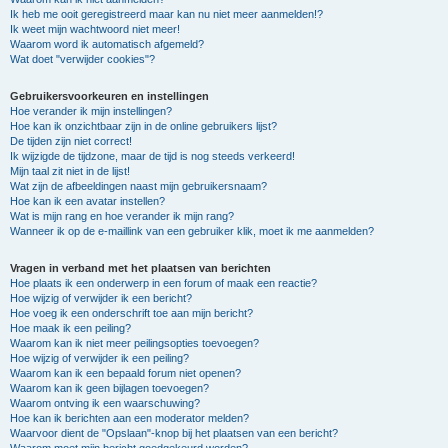
Ik heb me ooit geregistreerd maar kan nu niet meer aanmelden!?
Ik weet mijn wachtwoord niet meer!
Waarom word ik automatisch afgemeld?
Wat doet "verwijder cookies"?
Gebruikersvoorkeuren en instellingen
Hoe verander ik mijn instellingen?
Hoe kan ik onzichtbaar zijn in de online gebruikers lijst?
De tijden zijn niet correct!
Ik wijzigde de tijdzone, maar de tijd is nog steeds verkeerd!
Mijn taal zit niet in de lijst!
Wat zijn de afbeeldingen naast mijn gebruikersnaam?
Hoe kan ik een avatar instellen?
Wat is mijn rang en hoe verander ik mijn rang?
Wanneer ik op de e-maillink van een gebruiker klik, moet ik me aanmelden?
Vragen in verband met het plaatsen van berichten
Hoe plaats ik een onderwerp in een forum of maak een reactie?
Hoe wijzig of verwijder ik een bericht?
Hoe voeg ik een onderschrift toe aan mijn bericht?
Hoe maak ik een peiling?
Waarom kan ik niet meer peilingsopties toevoegen?
Hoe wijzig of verwijder ik een peiling?
Waarom kan ik een bepaald forum niet openen?
Waarom kan ik geen bijlagen toevoegen?
Waarom ontving ik een waarschuwing?
Hoe kan ik berichten aan een moderator melden?
Waarvoor dient de "Opslaan"-knop bij het plaatsen van een bericht?
Waarom moet mijn bericht goedgekeurd worden?