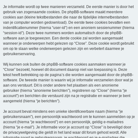
Je informatie wordt op twee manieren verzameld. De eerste manier is door het
gebruik van zogenaamde cookies. De phpBB-software maakt meerdere
cookies aan (kleine tekstbestanden die naar de tijdelijke internetbestanden
van je computer worden gedownload). De eerste twee cookies bevatten een
indentificatienummer (hierna “user-id”) en een anoniem sessienummer (hierna
“session-id”). Deze twee nummers worden automatisch door de phpBB-
software aan je toegewezen. Een derde cookie zal worden aangemaakt
wanneer je onderwerpen hebt gelezen op “Close”. Deze cookie wordt gebruikt
om op te slaan welke onderwerpen gelezen zijn en verbetert daarmee je
gebruikerservaring.
Wij kunnen ook buiten de phpBB-software cookies aanmaken wanneer je
“Close” bezoekt, hoewel dit document daarop niet van toepassing is. Deze
tekst heeft betrekking op de pagina’s die worden aangemaakt door de phpBB-
software. De tweede manier is waarin wij je informatie verzamelen door wat je
aan ons verstuurt. Dit is onder andere het plaatsen als een anonieme
gebruiker (hierna “anonieme berichten”), registreren op “Close” (hierna “je
account”) en berichten die verstuurd zijn na je registratie en wanneer je bent
aangemeld (hierna “je berichten”).
Je account bevat minstens een unieke identificeerbare naam (hierna “je
gebruikersnaam”), een persoonlijk wachtwoord om te kunnen aanmelden op je
account (hierna “je wachtwoord”) en een persoonlijk, geldig e-mailadres
(hierna “je e-mail”). Je informatie voor je account op “Close” is beveiligd door
de privacywetgeving die geldt in het land waar dit forum gehost wordt. Alle
informatie naast je gebruikersnaam, je wachtwoord en je e-mailadres die