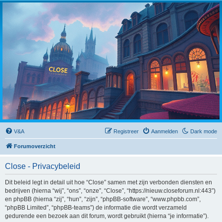
Close
V&A
Registreer
Aanmelden
Dark mode
Forumoverzicht
Close - Privacybeleid
Dit beleid legt in detail uit hoe “Close” samen met zijn verbonden diensten en
bedrijven (hierna “wij”, “ons”, “onze”, “Close”, “https://nieuw.closeforum.nl:443”)
en phpBB (hierna “zij”, “hun”, “zijn”, “phpBB-software”, “www.phpbb.com”,
“phpBB Limited”, “phpBB-teams”) de informatie die wordt verzameld
gedurende een bezoek aan dit forum, wordt gebruikt (hierna “je informatie”).