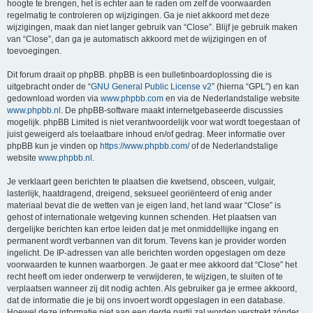
hoogte te brengen, het is echter aan te raden om zelf de voorwaarden
regelmatig te controleren op wijzigingen. Ga je niet akkoord met deze
wijzigingen, maak dan niet langer gebruik van “Close”. Blijf je gebruik maken
van “Close”, dan ga je automatisch akkoord met de wijzigingen en of
toevoegingen.
Dit forum draait op phpBB. phpBB is een bulletinboardoplossing die is
uitgebracht onder de “
GNU General Public License v2
” (hierna “GPL”) en kan
gedownload worden via
www.phpbb.com
en via de Nederlandstalige website
www.phpbb.nl
. De phpBB-software maakt internetgebaseerde discussies
mogelijk. phpBB Limited is niet verantwoordelijk voor wat wordt toegestaan of
juist geweigerd als toelaatbare inhoud en/of gedrag. Meer informatie over
phpBB kun je vinden op
https://www.phpbb.com/
of de Nederlandstalige
website
www.phpbb.nl
.
Je verklaart geen berichten te plaatsen die kwetsend, obsceen, vulgair,
lasterlijk, haatdragend, dreigend, seksueel georiënteerd of enig ander
materiaal bevat die de wetten van je eigen land, het land waar “Close” is
gehost of internationale wetgeving kunnen schenden. Het plaatsen van
dergelijke berichten kan ertoe leiden dat je met onmiddellijke ingang en
permanent wordt verbannen van dit forum. Tevens kan je provider worden
ingelicht. De IP-adressen van alle berichten worden opgeslagen om deze
voorwaarden te kunnen waarborgen. Je gaat er mee akkoord dat “Close” het
recht heeft om ieder onderwerp te verwijderen, te wijzigen, te sluiten of te
verplaatsen wanneer zij dit nodig achten. Als gebruiker ga je ermee akkoord,
dat de informatie die je bij ons invoert wordt opgeslagen in een database.
Hoewel deze informatie niet aan een derde partij zal worden verstrekt zónder