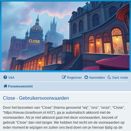
Close
V&A
Registreer
Aanmelden
Dark mode
Forumoverzicht
Close - Gebruikersvoorwaarden
Door het bezoeken van “Close” (hierna genoemd “wij”, “ons”, “onze”, “Close”,
“https://nieuw.closeforum.nl:443”), ga je automatisch akkoord met de
voorwaarden. Als je niet akkoord gaat met deze voorwaarden, bezoek of
gebruik “Close” dan niet langer. We hebben het recht om de voorwaarden op
ieder moment te wijzigen en zullen ons best doen om je hiervan tijdig op de